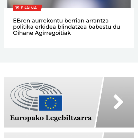
15 EKAINA
EBren aurrekontu berrian arrantza
politika erkidea blindatzea babestu du
Oihane Agirregoitiak