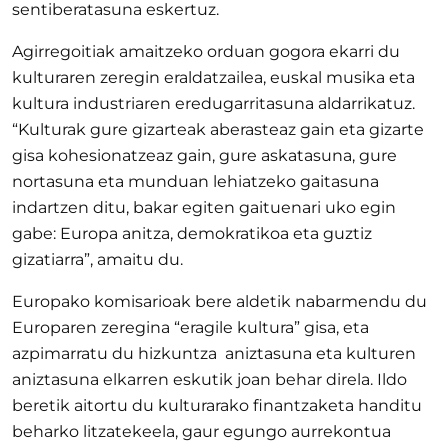
sentiberatasuna eskertuz.
Agirregoitiak amaitzeko orduan gogora ekarri du
kulturaren zeregin eraldatzailea, euskal musika eta
kultura industriaren eredugarritasuna aldarrikatuz.
“Kulturak gure gizarteak aberasteaz gain eta gizarte
gisa kohesionatzeaz gain, gure askatasuna, gure
nortasuna eta munduan lehiatzeko gaitasuna
indartzen ditu, bakar egiten gaituenari uko egin
gabe: Europa anitza, demokratikoa eta guztiz
gizatiarra”, amaitu du.
Europako komisarioak bere aldetik nabarmendu du
Europaren zeregina “eragile kultura” gisa, eta
azpimarratu du hizkuntza aniztasuna eta kulturen
aniztasuna elkarren eskutik joan behar direla. Ildo
beretik aitortu du kulturarako finantzaketa handitu
beharko litzatekeela, gaur egungo aurrekontua