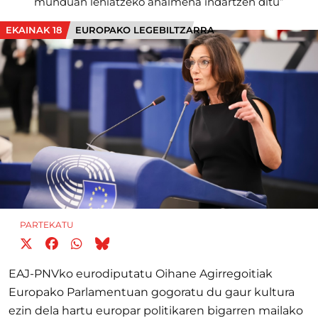
munduan lehiatzeko ahalmena indartzen ditu”
EKAINAK 18
EUROPAKO LEGEBILTZARRA
PARTEKATU
EAJ-PNVko eurodiputatu Oihane Agirregoitiak
Europako Parlamentuan gogoratu du gaur kultura
ezin dela hartu europar politikaren bigarren mailako