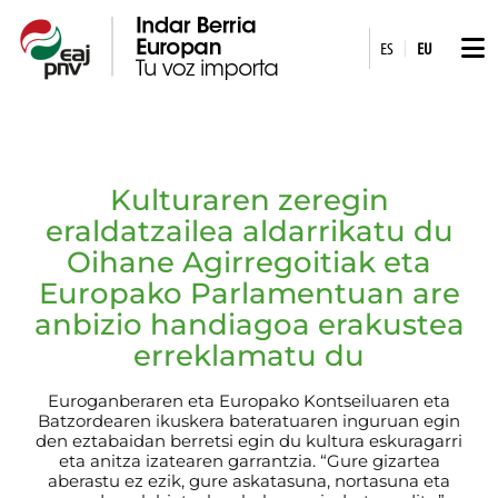
|
ES
EU
Kulturaren zeregin
eraldatzailea aldarrikatu du
Oihane Agirregoitiak eta
Europako Parlamentuan are
anbizio handiagoa erakustea
erreklamatu du
Euroganberaren eta Europako Kontseiluaren eta
Batzordearen ikuskera bateratuaren inguruan egin
den eztabaidan berretsi egin du kultura eskuragarri
eta anitza izatearen garrantzia. “Gure gizartea
aberastu ez ezik, gure askatasuna, nortasuna eta