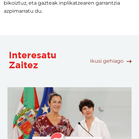
bikoiztuz, eta gazteak inplikatzearen garrantzia
azpimarratu du.
Interesatu
Ikusi gehiago
Zaitez