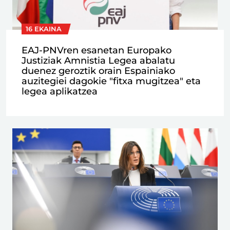
16 EKAINA
EAJ-PNVren esanetan Europako
Justiziak Amnistia Legea abalatu
duenez geroztik orain Espainiako
auzitegiei dagokie "fitxa mugitzea" eta
legea aplikatzea