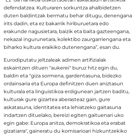
defendatzea. Kulturaren sorkuntza ahalbidetzen
duten baldintzak bermatu behar ditugu, denengana
irits dadin, eta ez bakarrik hiriburuetara edo
erakunde nagusietara, baizik eta baita gazteengana,
nekazal ingurunetara, kolektibo zaurgarriengana eta
biharko kultura eraikiko dutenengana”, esan du.
Eurodiputatu jeltzaleak adimen artifizialak
eskaintzen dituen "aukerei" buruz hitz egin du,
baldin eta "giza sormena, gardentasuna, bidezko
ordainsaria eta Europa definitzen duen aniztasun
kulturala eta linguistikoa erdigunean jartzen baditu,
kulturak gure gizartea aberasteaz gain, gure
askatasuna, identitatea eta lehiatzeko gaitasuna
indartzen dituelako, bereizi egiten gaituenari uko
egin gabe: Europa anitza, demokratikoa eta erabat
gizatiarra", gaineratu du komisarioari hizkuntzekiko