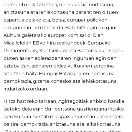
elementu balitz bezala, demokrazia, nortasuna,
aniztasuna eta lehiakortasuna bateratzen dituen
esparrua delako eta, beraz, europar politiken
erdigunean jarri behar da. Hala hitz egin du gaur
Kultura gaietarako europar komisario Glen
Micallefekin EBko hiru erakundeek-Europako
Parlamentuak, Kontseiluak eta Batzordeak—sinatu
duten azken adierazpenaren inguruan egin den
eztabaidan, zeinaren bidez kulturaren zeregina
aitortzen baita Europar Batasunaren nortasuna,
demokrazia, gizarte kohesioa eta lehiakortasuna
indartzeko orduan.
Hitza hartzeko tartean, Agirregoitiak anbizio handia
izateko deia egin du , pertsona guztiengana iritsiko
den kultura sustatuz, espazio horretan bateratzen
baitira demokrazia, aniztasuna eta leihakortasuna.
“Ez da nahikoa diskurtsoetan askatasun artistikoa