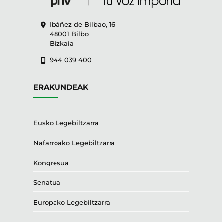
Ibáñez de Bilbao, 16
48001 Bilbo
Bizkaia
944 039 400
ERAKUNDEAK
Eusko Legebiltzarra
Nafarroako Legebiltzarra
Kongresua
Senatua
Europako Legebiltzarra