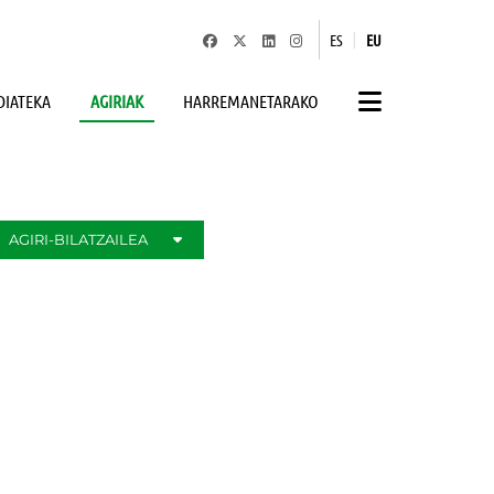
|
ES
EU
IATEKA
AGIRIAK
HARREMANETARAKO
AGIRI-BILATZAILEA