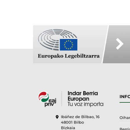
INF
Ibáñez de Bilbao, 16
Oihan
48001 Bilbo
Bizkaia
Berri