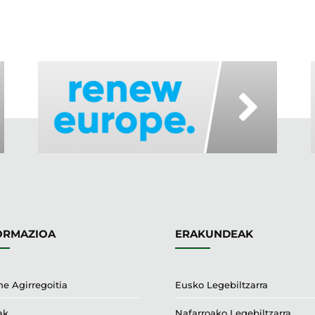
ORMAZIOA
ERAKUNDEAK
e Agirregoitia
Eusko Legebiltzarra
ak
Nafarroako Legebiltzarra