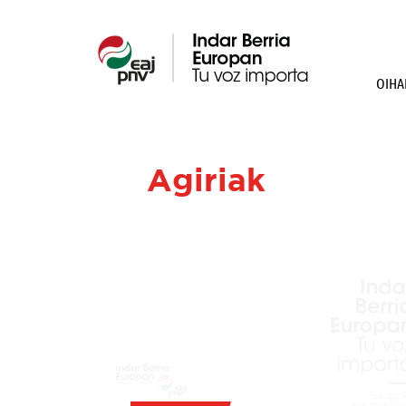
OIHA
Agiriak
Oihane
Agirregoitiaren
agiriak
eta
jaitsi
Europako