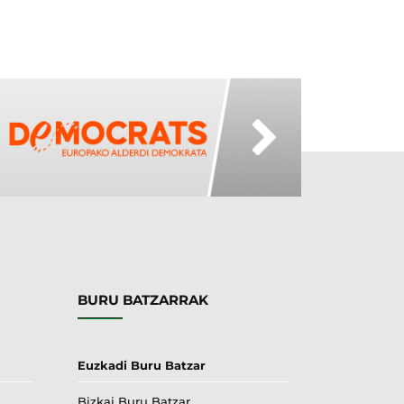
BURU BATZARRAK
Euzkadi Buru Batzar
Bizkai Buru Batzar