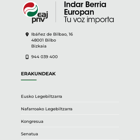
Ibáñez de Bilbao, 16
48001 Bilbo
Bizkaia
944 039 400
ERAKUNDEAK
Eusko Legebiltzarra
Nafarroako Legebiltzarra
Kongresua
Senatua