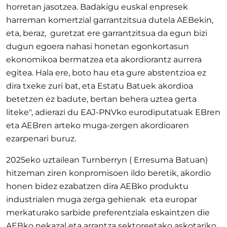
horretan jasotzea. Badakigu euskal enpresek
harreman komertzial garrantzitsua dutela AEBekin,
eta, beraz, guretzat ere garrantzitsua da egun bizi
dugun egoera nahasi honetan egonkortasun
ekonomikoa bermatzea eta akordiorantz aurrera
egitea. Hala ere, boto hau eta gure abstentzioa ez
dira txeke zuri bat, eta Estatu Batuek akordioa
betetzen ez badute, bertan behera uztea gerta
liteke", adierazi du EAJ-PNVko eurodiputatuak EBren
eta AEBren arteko muga-zergen akordioaren
ezarpenari buruz.
2025eko uztailean Turnberryn ( Erresuma Batuan)
hitzeman ziren konpromisoen ildo beretik, akordio
honen bidez ezabatzen dira AEBko produktu
industrialen muga zerga gehienak eta europar
merkaturako sarbide preferentziala eskaintzen die
AEBko nekazal eta arrantza sektoreetako askotariko