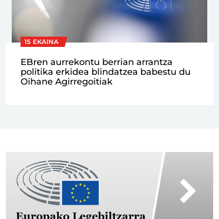
15 EKAINA
EBren aurrekontu berrian arrantza
politika erkidea blindatzea babestu du
Oihane Agirregoitiak