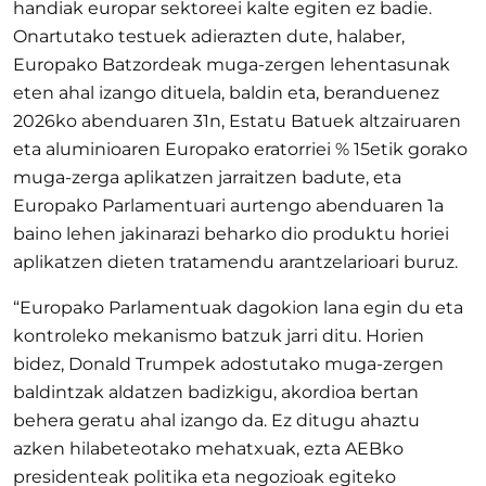
handiak europar sektoreei kalte egiten ez badie.
Onartutako testuek adierazten dute, halaber,
Europako Batzordeak muga-zergen lehentasunak
eten ahal izango dituela, baldin eta, beranduenez
2026ko abenduaren 31n, Estatu Batuek altzairuaren
eta aluminioaren Europako eratorriei % 15etik gorako
muga-zerga aplikatzen jarraitzen badute, eta
Europako Parlamentuari aurtengo abenduaren 1a
baino lehen jakinarazi beharko dio produktu horiei
aplikatzen dieten tratamendu arantzelarioari buruz.
“Europako Parlamentuak dagokion lana egin du eta
kontroleko mekanismo batzuk jarri ditu. Horien
bidez, Donald Trumpek adostutako muga-zergen
baldintzak aldatzen badizkigu, akordioa bertan
behera geratu ahal izango da. Ez ditugu ahaztu
azken hilabeteotako mehatxuak, ezta AEBko
presidenteak politika eta negozioak egiteko