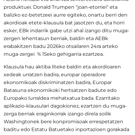
produktuei. Donald Trumpen "joan-etorriei" eta
balizko ez-betetzeei aurre egiteko, onartu berri den
akordioak etete-klausula bat jasotzen du, eta horri
esker, EBk indarrik gabe utzi ahal izango ditu muga-
zergen lehentasun berriak, baldin eta AEBk
erabakitzen badu 2026ko otsailaren 24ra arteko
muga-zergei % 15eko gehigarria ezartzea.
Klausula hau aktiba liteke baldin eta akordioaren
xedeak urratzen badira, europar operadore
ekonomikoak diskriminatzen badira, Europar
Batasuna ekonomikoki hertsatzen badute edo
Europako lurraldea mehatxatua bada. Ezarritako
aplikazio-klausulari dagokionez, ezartzen du muga-
zerga berriak eraginkorrak izango direla soilik
Washingtonek bere konpromisoak errespetatzen
baditu edo Estatu Batuetako inportazioen gorakada