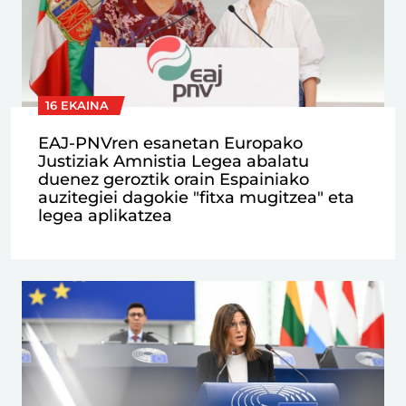
16 EKAINA
EAJ-PNVren esanetan Europako
Justiziak Amnistia Legea abalatu
duenez geroztik orain Espainiako
auzitegiei dagokie "fitxa mugitzea" eta
legea aplikatzea