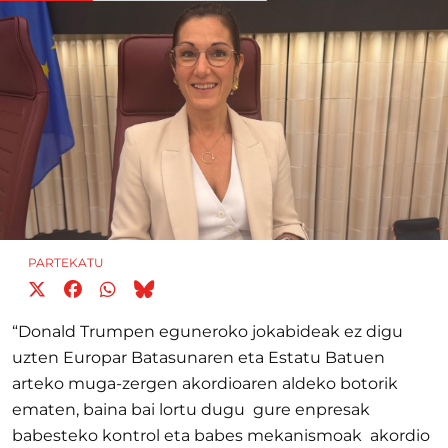
PARTEKATU
“Donald Trumpen eguneroko jokabideak ez digu
uzten Europar Batasunaren eta Estatu Batuen
arteko muga-zergen akordioaren aldeko botorik
ematen, baina bai lortu dugu gure enpresak
babesteko kontrol eta babes mekanismoak akordio