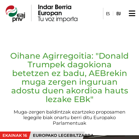
|
ES
EU
Oihane Agirregoitia: "Donald
Trumpek dagokiona
betetzen ez badu, AEBrekin
muga zergen inguruan
adostu duen akordioa hauts
lezake EBk"
Muga-zergen baldintzak ezartzeko proposamen
legegile biak onartu berri ditu Europako
Parlamentuak
EKAINAK 16
EUROPAKO LEGEBILTZARRA