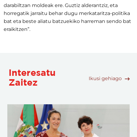
darabiltzan moldeak ere. Guztiz alderantziz, eta
horregatik jarraitu behar dugu merkataritza-politika
bat eta beste aliatu batzuekiko harreman sendo bat
eraikitzen”.
Interesatu
Ikusi gehiago
Zaitez