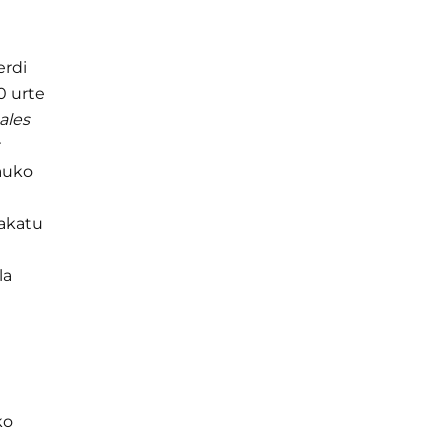
erdi
0 urte
ales
r
auko
lakatu
la
ko