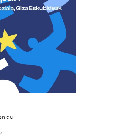
ten du
e