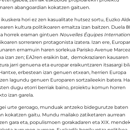
aren abangoardian kokatzen gaituen.
 ikuskera hori ez zen kasualitate hutsez sortu, Euzko Ald
learen kultura politikoaren emaitza izan baitzen. Duela 8
ria horrek eraman gintuen
Nouvelles Équipes Internation
ikoaren sorreraren protagonista izatera. Izan ere, Europa
unaren ernamuin haren sorlekua Parisko Avenue Marce
na izan zen; EAJren eraikin bat, demokraziaren kausaren
zura jarri genuena eta europar eraikuntzaren itsasargi bi
 Hantxe, erbestean izan genuen etxean, herrien Europa
itzen lagundu genuen Europaren sortzaileekin batera. Ha
sten dugu etorri berriak baino, proiektu komun horren
kto izan garela.
gei urte geroago, munduak antzeko bidegurutze baten
an kokatzen gaitu. Mundu mailako zatiketaren aurrean
tzen gara eta, populismoen gorakadaren eta XIX. mende
aketa zurrunen aurrean, Euskadik berrikuntza politikoa