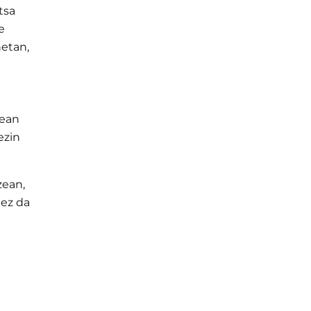
tsa
e
etan,
kean
ezin
zean,
 ez da