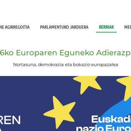
NE AGIRREGOITIA
PARLAMENTUKO JARDUERA
BERRIAK
MED
6ko Europaren Eguneko Adieraz
Nortasuna, demokrazia eta bokazio europazalea