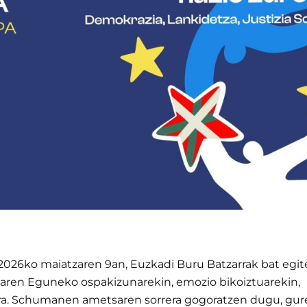
 2026ko maiatzaren 9an, Euzkadi Buru Batzarrak bat egi
aren Eguneko ospakizunarekin, emozio bikoiztuarekin,
ra. Schumanen ametsaren sorrera gogoratzen dugu, gur