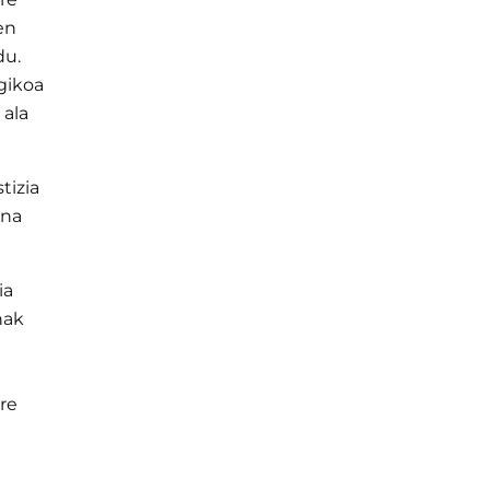
en
du.
gikoa
 ala
tizia
una
ia
nak
ure