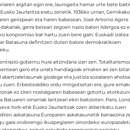
aren argitan egin ere, laurogeita hamar urte bete baiti
Eusko Jaurlaritza eratu zenetik. 1936ko urrian, Gernikako
zaren gerizpean eta haren babesean, José Antonio Agirre
akariak, gerra betean zegoen nazio baten lidergoa ez ez
ako konpromiso bat hartu zuen bere gain: Euskadi izatea
ar Batasuna definitzen duten balore demokratikoen
leku.
ntrazio-gobernu hura aitzindaria izan zen. Totalitarismo
nentean gero eta urrats handiagoak ematen ari zen bitar
 abertzaletasunak gizalege eta justizia sozialaren ahotsa
tu zuen. Erbestealdiko ordu mingotsetan ere, gure em
izonak ez ziren nostalgiaren babesean gotortu, etorkizu
 Batuaren oinarriak lantzeari ekin baitzioten. Paris, Lon
eva York-etik Eusko Jaurlaritzak ozen aldarrikatu zuen
diren askatasuna Europaren askatasunetik banaezina ze
gu gara ondorengo ikuspegiaren oinordeko: europazale
o etengabea, zeinak eskubide propioarekin proiektu