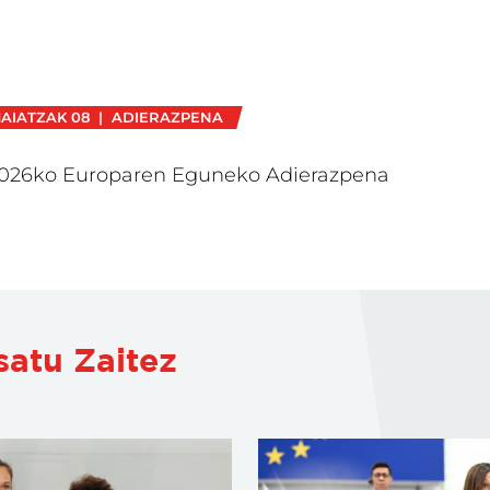
AIATZAK 08 | ADIERAZPENA
026ko Europaren Eguneko Adierazpena
satu Zaitez