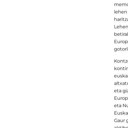
memori
lehen 
harit
Lehend
betir
Europ
gotor
Kontze
konti
euskal
altxa
eta g
Europa
eta Nu
Euska
Gaur 
aktib