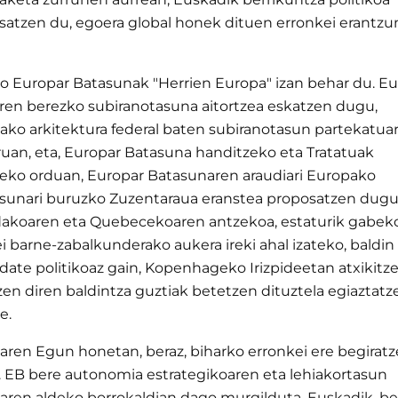
satzen du, egoera global honek dituen erronkei erantz
o Europar Batasunak "Herrien Europa" izan behar du. Eu
aren berezko subiranotasuna aitortzea eskatzen dugu,
ako arkitektura federal baten subiranotasun partekatua
ruan, eta, Europar Batasuna handitzeko eta Tratatuak
zeko orduan, Europar Batasunaren araudiari Europako
asunari buruzko Zuzentaraua eranstea proposatzen dugu
akoaren eta Quebecekoaren antzekoa, estaturik gabek
i barne-zabalkunderako aukera ireki ahal izateko, baldin 
date politikoaz gain, Kopenhageko Irizpideetan atxikitz
en diren baldintza guztiak betetzen dituztela egiaztatz
e.
aren Egun honetan, beraz, biharko erronkei ere begirat
. EB bere autonomia estrategikoaren eta lehiakortasun
laren aldeko borrokaldian dago murgilduta. Euskadik, be