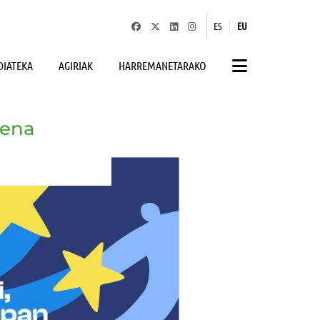
|
ES
EU
IATEKA
AGIRIAK
HARREMANETARAKO
pena