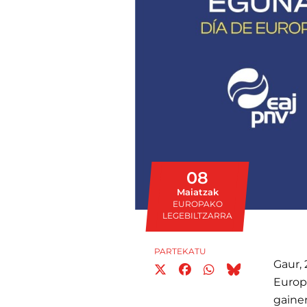
08
Maiatzak
EUROPAKO
LEGEBILTZARRA
PARTEKATU
Gaur,
Europ
gaine