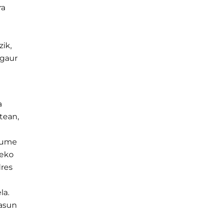
ra
ik,
 gaur
a
tean,
akume
neko
dres
la.
tasun