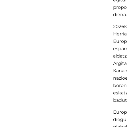
propo
diena.
2026k
Herri
Europ
espar
aldat
Argit
Kanad
nazioe
boron
eskatz
badut
Europ
diegu
globa