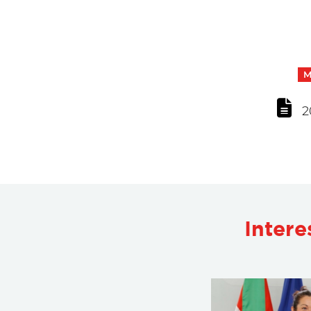
M
2
Intere