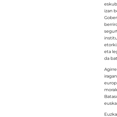
eskub
izan 
Gober
berri
segur
instit
etork
eta l
da bat
Agirre
iragan
europa
moral
Batas
euskar
Euzkad