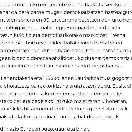
ideen munduko erreferente izango bada, hasierako urra
behar da bere barne mugak demokratizatzen hastea: gur
nuaren sorreraren 90. urteurrena betetzen den urte hon
ro mahaigaineratu nahi dugu Europan behar dugula
tasun juridiko eta demokratikorako marko bat. Tresna
uzional bat, boto eskubidea baliatzearen bidez beren
izuna erabaki nahi duten nazio errealitateen asmoak ba
egeen bidez bideratzea ahalbidetuko duena: demokrazia 
asunerako oztopo izan; haren oinarria izan behar da.
 Lehendakaria eta 1936ko lehen Jaurlaritza hura gogorat
a ohoratzeaz gain, etorkizuna argiztatzen dugu. Euskadi
r batasunaren eraikuntzaren ikusle, haren sortzaile
etako bat ere badelako. 2026ko maiatzaren 9 honetan,
unarekiko hitzarmena berritzen dugu gure hizkuntzak,
ak, eta kulturak nazioartean toki bat dutela jakinik.
i, nazio Europan. Atzo, gaur eta bihar.