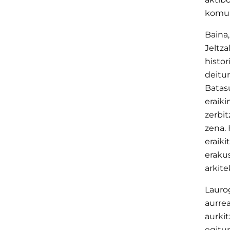
komun
Baina,
Jeltza
histo
deitur
Batas
eraiki
zerbit
zena.
eraik
eraku
arkite
Lauro
aurre
aurki
egitur