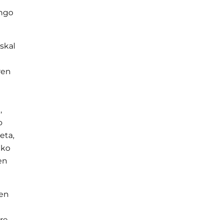
ungo
skal
ren
,
o
eta,
eko
en
zen
re