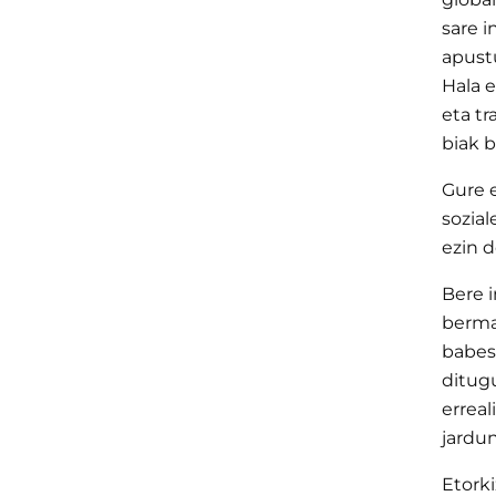
sare i
apustu
Hala e
eta tr
biak b
Gure 
sozia
ezin d
Bere 
bermat
babes
ditug
erreal
jardun
Etork