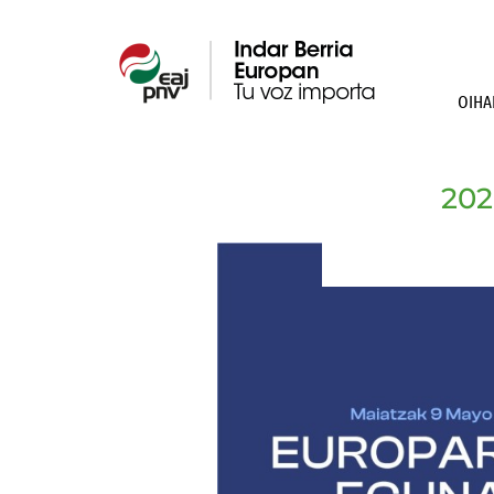
OIHA
202