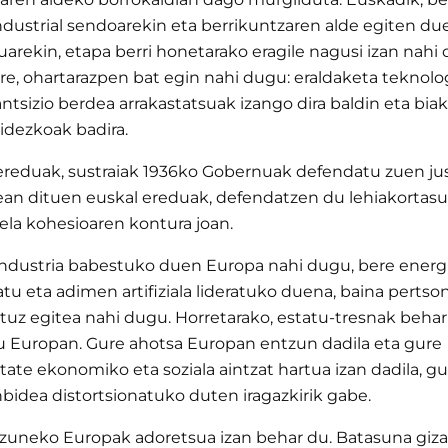
ndustrial sendoarekin eta berrikuntzaren alde egiten du
arekin, etapa berri honetarako eragile nagusi izan nahi 
re, ohartarazpen bat egin nahi dugu: eraldaketa teknolo
antsizio berdea arrakastatsuak izango dira baldin eta biak
idezkoak badira.
ereduak, sustraiak 1936ko Gobernuak defendatu zuen jus
lean dituen euskal ereduak, defendatzen du lehiakortas
ela kohesioaren kontura joan.
industria babestuko duen Europa nahi dugu, bere energ
u eta adimen artifiziala lideratuko duena, baina pertso
tuz egitea nahi dugu. Horretarako, estatu-tresnak behar
u Europan. Gure ahotsa Europan entzun dadila eta gure
itate ekonomiko eta soziala aintzat hartua izan dadila, g
bidea distortsionatuko duten iragazkirik gabe.
izuneko Europak adoretsua izan behar du. Batasuna giza