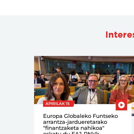
Intere
APIRILAK 15
Europa Globaleko Funtseko
arrantza-jardueretarako
"finantzaketa nahikoa"
eskatu du EAJ-PNVk