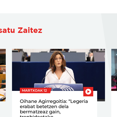
satu Zaitez
MARTXOAK 12
Oihane Agirregoitia: “Legeria
erabat betetzen dela
bermatzeaz gain,
trenbideetako