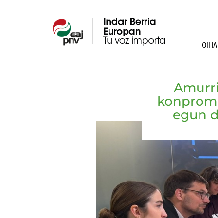
OIHA
Amurri
konpromis
egun d