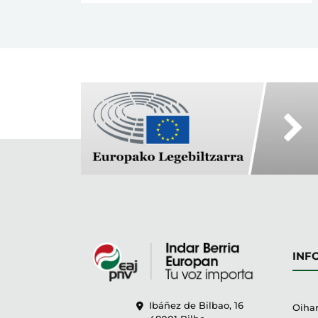
INF
Ibáñez de Bilbao, 16
Oihan