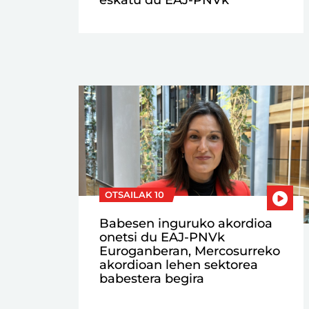
OTSAILAK 10
Babesen inguruko akordioa
onetsi du EAJ-PNVk
Euroganberan, Mercosurreko
akordioan lehen sektorea
babestera begira