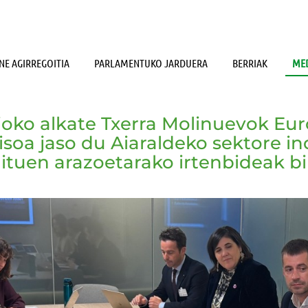
NE AGIRREGOITIA
PARLAMENTUKO JARDUERA
BERRIAK
MED
oko alkate Txerra Molinuevok Eu
oa jaso du Aiaraldeko sektore in
ituen arazoetarako irtenbideak bi