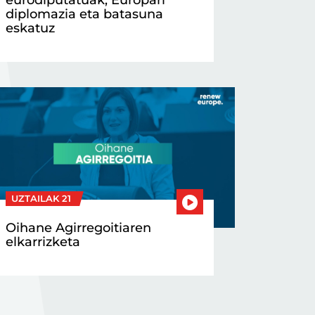
diplomazia eta batasuna
eskatuz
UZTAILAK 21
Oihane Agirregoitiaren
elkarrizketa