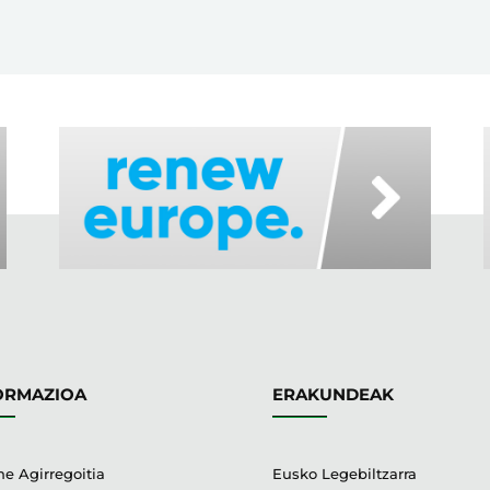
ORMAZIOA
ERAKUNDEAK
e Agirregoitia
Eusko Legebiltzarra