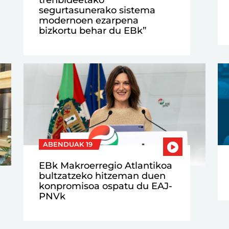
segurtasunerako sistema
modernoen ezarpena
bizkortu behar du EBk”
ABENDUAK 19
EBk Makroerregio Atlantikoa
bultzatzeko hitzeman duen
konpromisoa ospatu du EAJ-
PNVk