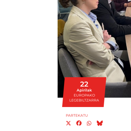
22
Apirilak
EUROPAKO
LEGEBILTZARRA
PARTEKATU