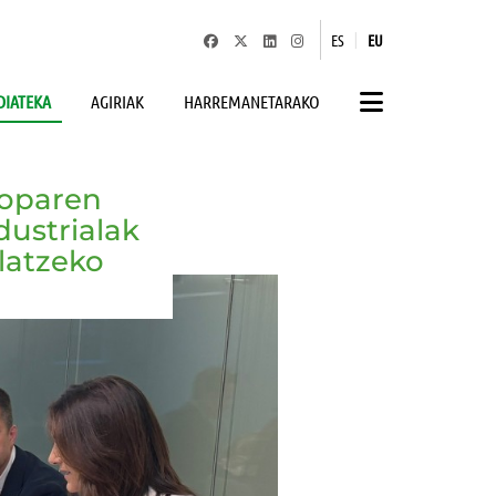
|
ES
EU
IATEKA
AGIRIAK
HARREMANETARAKO
roparen
dustrialak
latzeko