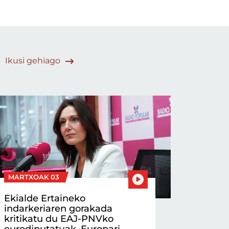
Ikusi gehiago
MARTXOAK 03
Ekialde Ertaineko
indarkeriaren gorakada
kritikatu du EAJ-PNVko
eurodiputatuak, Europari